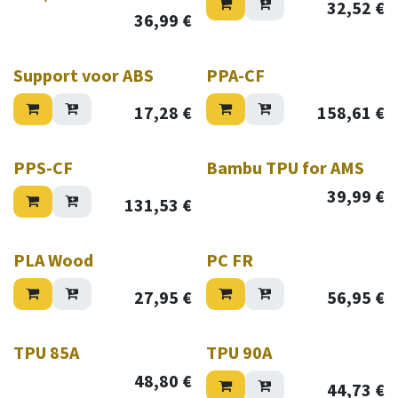
32,52
€
36,99
€
Support voor ABS
PPA-CF
17,28
€
158,61
€
Verkoop
PPS-CF
Bambu TPU for AMS
39,99
€
131,53
€
PLA Wood
PC FR
27,95
€
56,95
€
TPU 85A
TPU 90A
48,80
€
44,73
€