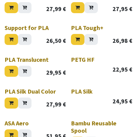
27,99
€
27,95
€
Haast je zolang de voorraad strekt!
Support for PLA
PLA Tough+
26,50
€
26,98
€
Haast je zolang de voorraad strekt!
PLA Translucent
PETG HF
22,95
€
29,95
€
Haast je zolang de voorraad strekt!
PLA Silk Dual Color
PLA Silk
24,95
€
27,99
€
Nieuw!
ASA Aero
Bambu Reusable
Spool
51,95
€