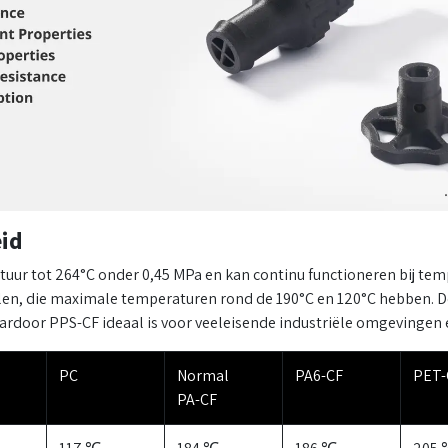
eid
ur tot 264°C onder 0,45 MPa en kan continu functioneren bij temp
len, die maximale temperaturen rond de 190°C en 120°C hebben. De
ardoor PPS-CF ideaal is voor veeleisende industriële omgevingen
PC
Normal
PA6-CF
PET-
PA-CF