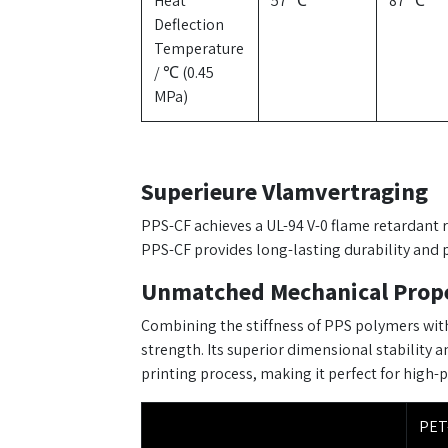
Heat
57 ℃
87 ℃
Deflection
Temperature
/ ℃ (0.45
MPa)
Superieure Vlamvertraging
PPS-CF achieves a UL-94 V-0 flame retardant r
PPS-CF provides long-lasting durability and
Unmatched Mechanical Prope
Combining the stiffness of PPS polymers with 
strength. Its superior dimensional stability 
printing process, making it perfect for high-p
PET