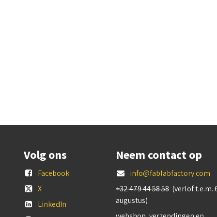
Volg ons
Neem contact op
Facebook
info@fablabfactory.com
X
+32 479 44 58 58
(verlof t.e.m. 
augustus)
LinkedIn
webshop, verzendingen en