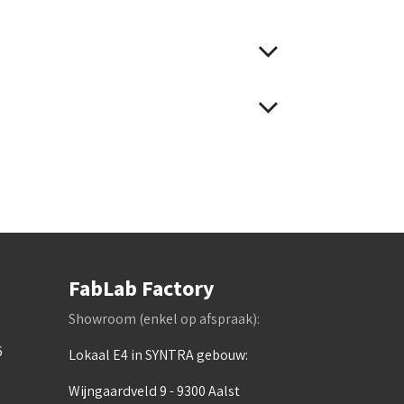
FabLab Factory
Showroom (enkel op afspraak):
6
Lokaal E4 in SYNTRA gebouw:
Wijngaardveld 9 - 9300 Aalst