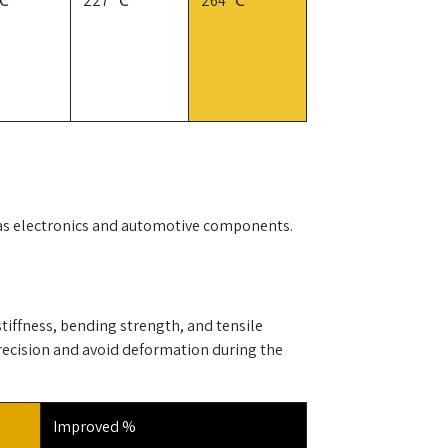
 ℃
227 ℃
264 ℃
ch as electronics and automotive components.
tiffness, bending strength, and tensile
precision and avoid deformation during the
Improved %