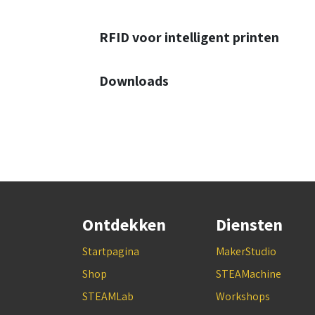
RFID voor intelligent printen
Downloads
Ontdekken
Diensten
Startpagina
MakerStudio
Shop
STEAMachine
STEAMLab
Workshops