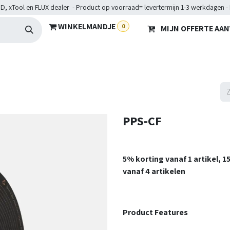
D, xTool en FLUX dealer - Product op voorraad= levertermijn 1-3 werkdagen -
WINKELMANDJE
0
MIJN OFFERTE AA
Hardware
Doelgroepen
Diensten
Maakkampen
He
PPS-CF
5% korting vanaf 1 artikel, 
vanaf 4 artikelen
Product Features