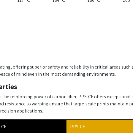
117 ℃
184 ℃
186 ℃
205
ating, offering superior safety and reliability in critical areas su
 peace of mind even in the most demanding environments.
rties
the reinforcing power of carbon fiber, PPS-CF offers exceptional s
and resistance to warping ensure that large-scale prints maintain 
recision applications.
-CF
PPS-CF