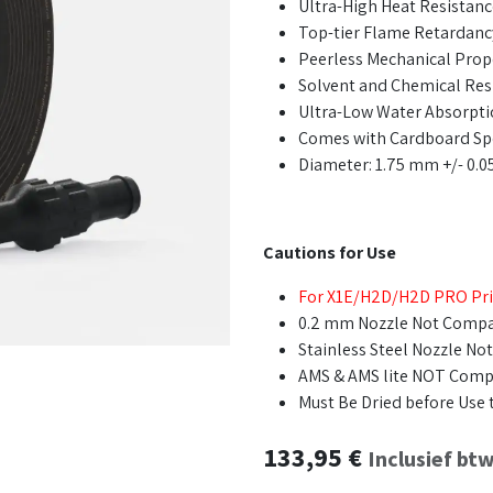
Ultra-High Heat Resistanc
Top-tier Flame Retardanc
Peerless Mechanical Prop
Solvent and Chemical Res
Ultra-Low Water Absorpt
Comes with Cardboard Sp
Diameter: 1.75 mm +/- 0.
Cautions for Use
For X1E/H2D/H2D PRO Pri
0.2 mm Nozzle Not Compa
Stainless Steel Nozzle 
AMS & AMS lite NOT Comp
Must Be Dried before Use 
133,95
€
Inclusief bt