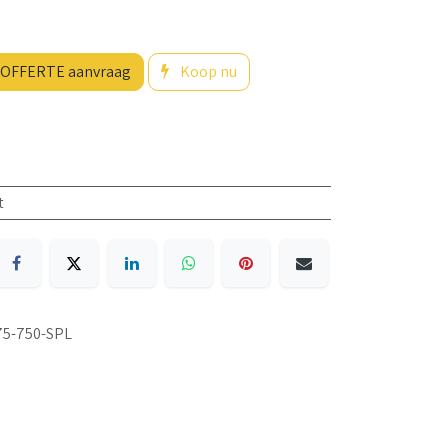
OFFERTE aanvraag
Koop nu
t
75-750-SPL