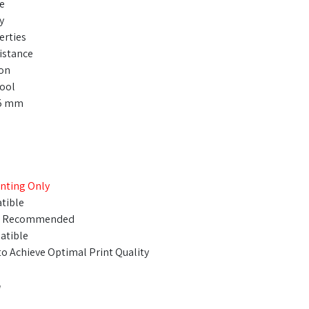
e
y
erties
istance
ion
ool
05 mm
nting Only
tible
Not Recommended
atible
to Achieve Optimal Print Quality
w