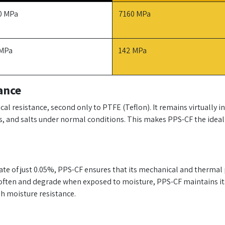
0 MPa
7160 MPa
 MPa
142 MPa
ance
l resistance, second only to PTFE (Teflon). It remains virtually i
ses, and salts under normal conditions. This makes PPS-CF the ide
te of just 0.05%, PPS-CF ensures that its mechanical and thermal
often and degrade when exposed to moisture, PPS-CF maintains its
gh moisture resistance.