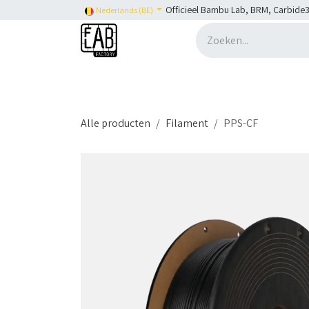
Overslaan naar inhoud
Officieel Bambu Lab, BRM, Carbide3
Nederlands (BE)
Home
H2C
Shop
👉 SHOP Bambu Lab
Alle producten
Filament
PPS-CF