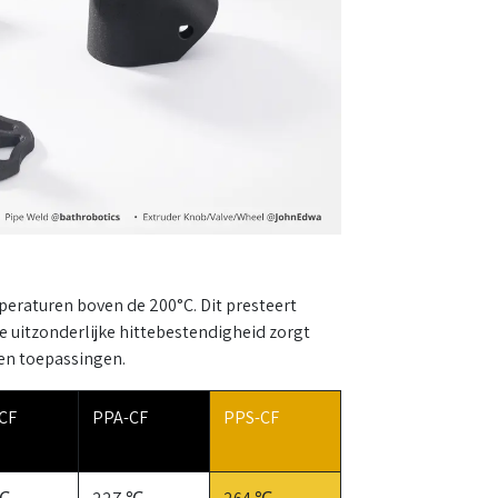
eraturen boven de 200°C. Dit presteert
 uitzonderlijke hittebestendigheid zorgt
 en toepassingen.
CF
PPA-CF
PPS-CF