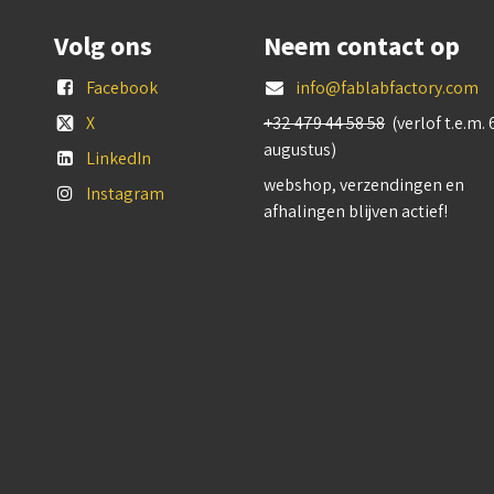
Volg ons
Neem contact op
Facebook
info@fablabfactory.com
X
+32 479 44 58 58
(verlof t.e.m. 
augustus)
LinkedIn
webshop, verzendingen en
Instagram
afhalingen blijven actief!