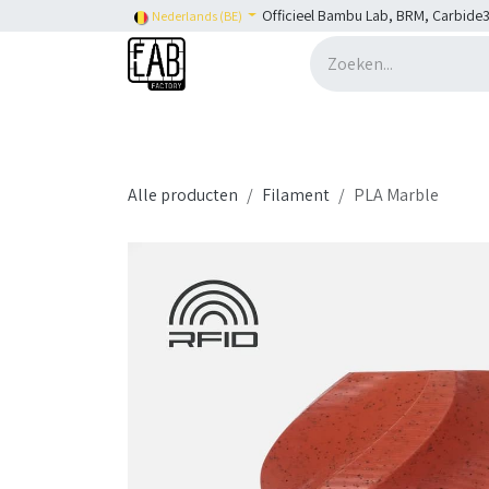
Overslaan naar inhoud
Officieel Bambu Lab, BRM, Carbide3
Nederlands (BE)
Home
H2C
Shop
👉 SHOP Bambu Lab
Alle producten
Filament
PLA Marble