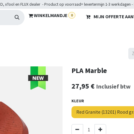
D, xTool en FLUX dealer - Product op voorraad= levertermijn 1-3 werkdagen -
WINKELMANDJE
0
MIJN OFFERTE AA
Hardware
Doelgroepen
Diensten
Maakkampen
He
PLA Marble
27,95
€
Inclusief btw
KLEUR
Red Granite (13201) Rood gr