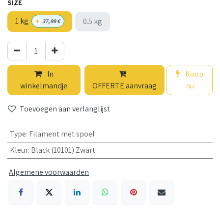
SIZE
+
1 kg
0.5 kg
37,99
€
In
Koop
winkelmandje
OFFERTE aanvraag
nu
Toevoegen aan verlanglijst
Type
:
Filament met spoel
Kleur
:
Black (10101) Zwart
Algemene voorwaarden