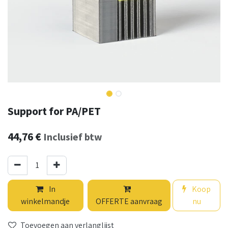
Support for PA/PET
44,76
€
Inclusief btw
In
Koop
winkelmandje
OFFERTE aanvraag
nu
Toevoegen aan verlanglijst