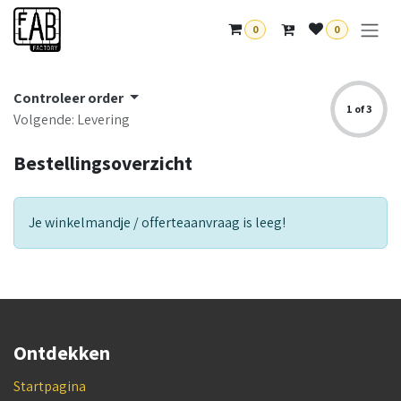
Overslaan naar inhoud
0
0
Controleer order
1 of 3
Volgende: Levering
Bestellingsoverzicht
Je winkelmandje / offerteaanvraag is leeg!
Ontdekken
Startpagina