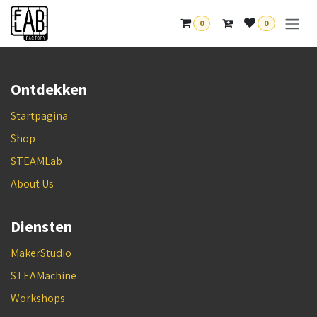
Overslaan naar inhoud
0
0
Ontdekken
Startpagina
Shop
STEAMLab
About Us
Diensten
MakerStudio
STEAMachine
Workshops