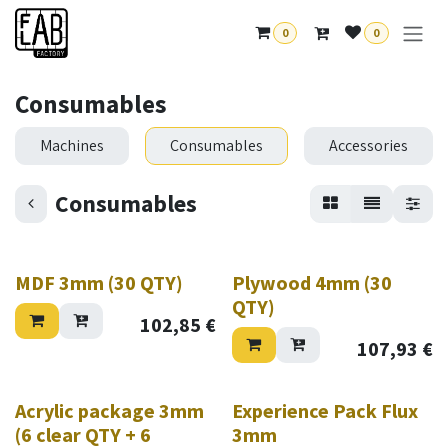
Overslaan naar inhoud
0
0
Consumables
Machines
Consumables
Accessories
Consumables
MDF 3mm (30 QTY)
Plywood 4mm (30
QTY)
102,85
€
107,93
€
Acrylic package 3mm
Experience Pack Flux
(6 clear QTY + 6
3mm