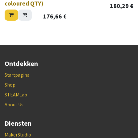
coloured QTY)
180,29
€
176,66
€
Ontdekken
Startpagina
Shop
STEAMLab
About Us
Diensten
MakerStudio