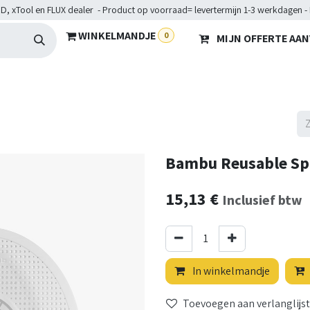
D, xTool en FLUX dealer - Product op voorraad= levertermijn 1-3 werkdagen -
WINKELMANDJE
0
MIJN OFFERTE AA
Hardware
Doelgroepen
Diensten
Maakkampen
He
Bambu Reusable Sp
15,13
€
Inclusief btw
In winkelmandje
Toevoegen aan verlanglijst