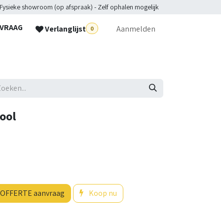
 Fysieke showroom (op afspraak) - Zelf ophalen mogelijk
NVRAAG
Verlanglijst
Aanmelden
0
lpdesk
ool
OFFERTE aanvraag
Koop nu