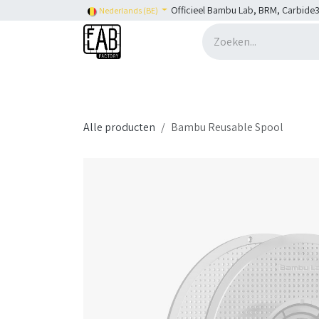
Overslaan naar inhoud
Officieel Bambu Lab, BRM, Carbide3
Nederlands (BE)
Home
H2C
Shop
👉 SHOP Bambu Lab
Alle producten
Bambu Reusable Spool