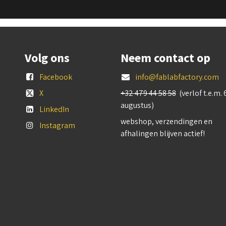
Volg ons
Neem contact op
Facebook
info@fablabfactory.com
X
+32 479 44 58 58
(verlof t.e.m. 
augustus)
LinkedIn
webshop, verzendingen en
Instagram
afhalingen blijven actief!