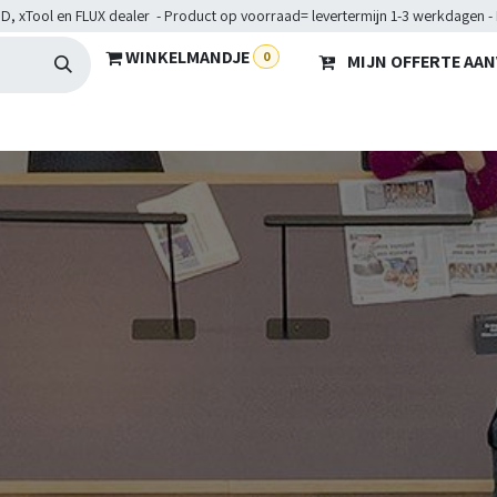
D, xTool en FLUX dealer - Product op voorraad= levertermijn 1-3 werkdagen -
WINKELMANDJE
0
MIJN OFFERTE AA
Hardware
Doelgroepen
Diensten
Maakkampen
He