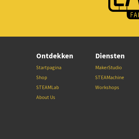
Ontdekken
Diensten
Startpagina
MakerStudio
Shop
STEAMachine
STEAMLab
Workshops
About Us