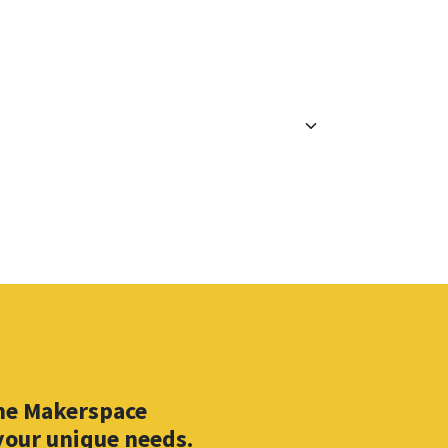
one Makerspace
 your unique needs.