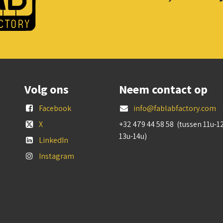
Volg ons
Neem contact op
Facebook
info@fablabfactory.com
X
+32 479 44 58 58 (tussen 11u-1
13u-14u)
LinkedIn
Instagram