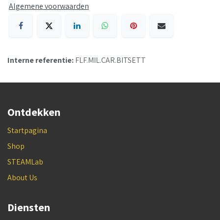
Algemene voorwaarden
Interne referentie:
FLF.MIL.CAR.BITSETT
Ontdekken
Startpagina
Shop
STEAMLab
About Us
Diensten