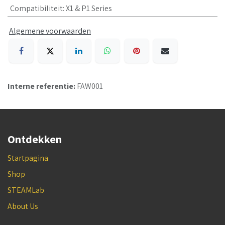
Compatibiliteit
:
X1 & P1 Series
Algemene voorwaarden
Interne referentie:
FAW001
Ontdekken
Startpagina
Shop
STEAMLab
About Us