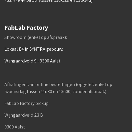
+32 479 44 58 58 (tussen 11u-12u en 13u-14u)
FabLab Factory
Showroom (enkel op afspraak):
Lokaal E4 in SYNTRA gebouw:
Wijngaardveld 9 - 9300 Aalst
Afhalingen van online bestellingen (opgelet: enkel op
woensdag tussen 11u30 en 13u00, zonder afspraak)
FabLab Factory pickup
Wijngaardveld 23 B
9300 Aalst