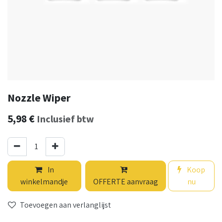
Nozzle Wiper
5,98
€
Inclusief btw
In
Koop
winkelmandje
OFFERTE aanvraag
nu
Toevoegen aan verlanglijst