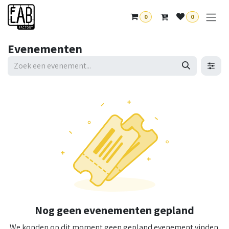
Overslaan naar inhoud
0
0
Evenementen
Nog geen evenementen gepland
We konden op dit moment geen gepland evenement vinden.