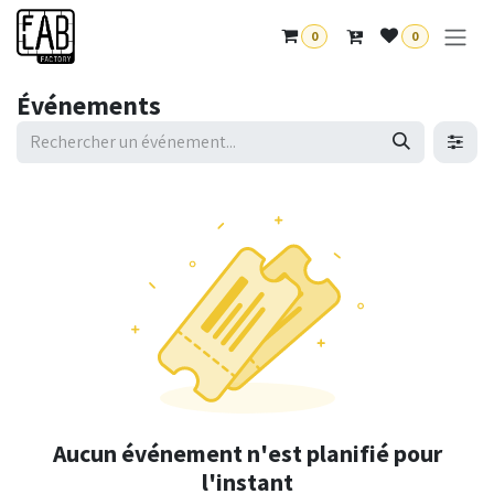
Se rendre au contenu
0
0
Événements
Aucun événement n'est planifié pour
l'instant