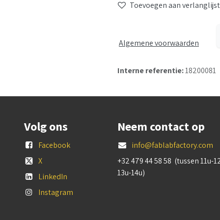
Toevoegen aan verlanglijst
Algemene voorwaarden
Interne referentie:
18200081
Volg ons
Neem contact op
Facebook
info@fablabfactory.com
X
+32 479 44 58 58 (tussen 11u-1
13u-14u)
LinkedIn
Instagram