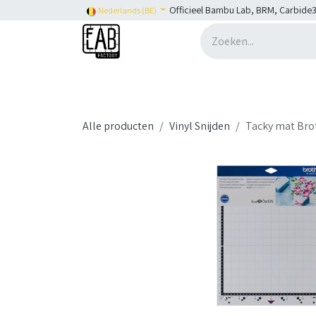
Overslaan naar inhoud
Officieel Bambu Lab, BRM, Carbide3
Nederlands (BE)
Home
H2C
Shop
👉 SHOP Bambu Lab
Alle producten
Vinyl Snijden
Tacky mat Bro