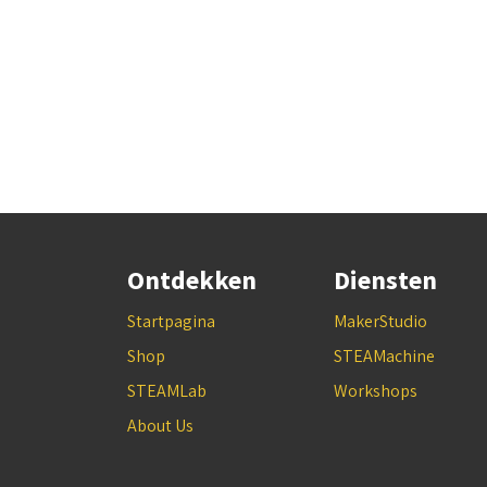
Ontdekken
Diensten
Startpagina
MakerStudio
Shop
STEAMachine
STEAMLab
Workshops
About Us