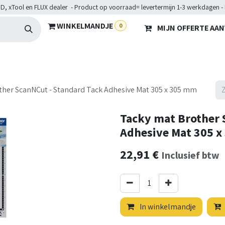
D, xTool en FLUX dealer - Product op voorraad= levertermijn 1-3 werkdagen -
WINKELMANDJE
0
MIJN OFFERTE AA
Hardware
Doelgroepen
Diensten
Maakkampen
He
ther ScanNCut - Standard Tack Adhesive Mat 305 x 305 mm
Tacky mat Brother 
Adhesive Mat 305 
22,91
€
Inclusief btw
In winkelmandje