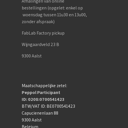
Afhalingen van online
bestellingen (opgelet: enkel op
woensdag tussen 11u30 en 13u00,
zonder afspraak)
FabLab Factory pickup
Wijngaardveld 23 B
9300 Aalst
Maatschappelijke zetel:
Peppol Participant
ID: 0208:0700541423
BTW/VAT ID: BE0700541423
Capucienenlaan 88
9300 Aalst
Belgium