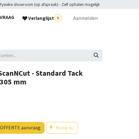
 Fysieke showroom (op afspraak) - Zelf ophalen mogelijk
NVRAAG
Verlanglijst
Aanmelden
0
lpdesk
ScanNCut - Standard Tack
x 305 mm
OFFERTE aanvraag
Koop nu