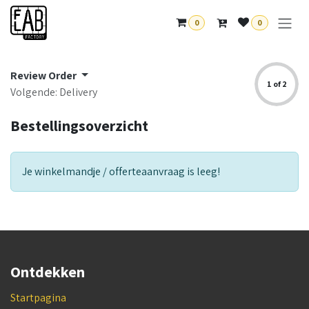
Overslaan naar inhoud
0
0
Review Order
1 of 2
Volgende: Delivery
Bestellingsoverzicht
Je winkelmandje / offerteaanvraag is leeg!
Ontdekken
Startpagina