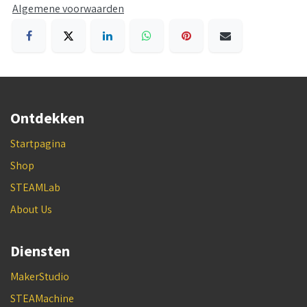
Algemene voorwaarden
Ontdekken
Startpagina
Shop
STEAMLab
About Us
Diensten
MakerStudio
STEAMachine