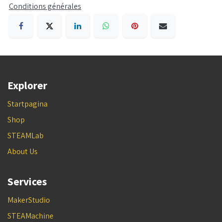
Conditions générales
Explorer
Startpagina
Shop
STEAMLab
About Us
Services
MakerStudio
STEAMachine