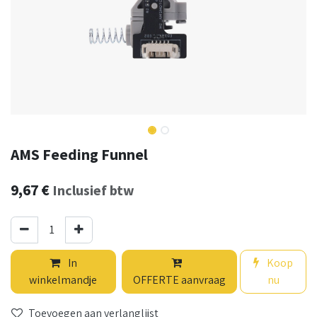
AMS Feeding Funnel
9,67
€
Inclusief btw
In
Koop
winkelmandje
OFFERTE aanvraag
nu
Toevoegen aan verlanglijst