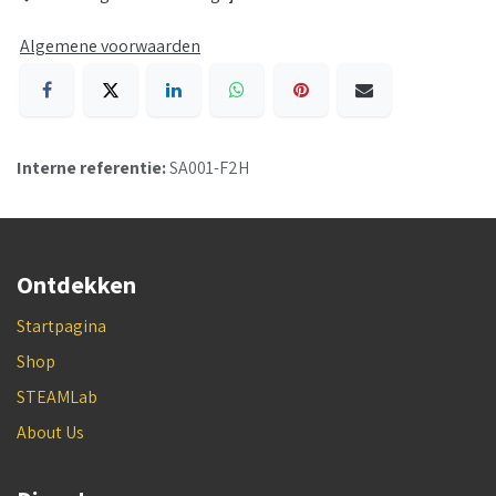
Algemene voorwaarden
Interne referentie:
SA001-F2H
Ontdekken
Startpagina
Shop
STEAMLab
About Us