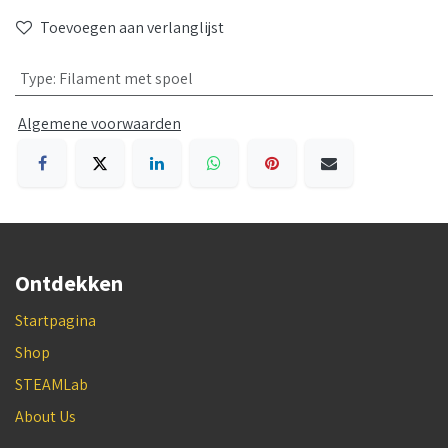
Toevoegen aan verlanglijst
Type
:
Filament met spoel
Algemene voorwaarden
Ontdekken
Startpagina
Shop
STEAMLab
About Us