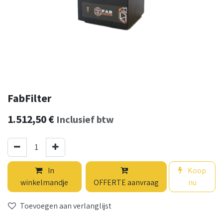
FabFilter
1.512,50
€
Inclusief btw
In
Koop
winkelmandje
OFFERTE aanvraag
nu
Toevoegen aan verlanglijst