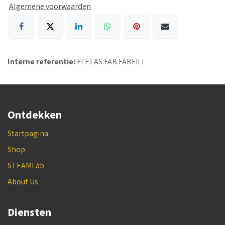
Algemene voorwaarden
Interne referentie:
FLF.LAS.FAB.FABFILT
Ontdekken
Startpagina
Shop
STEAMLab
About Us
Diensten