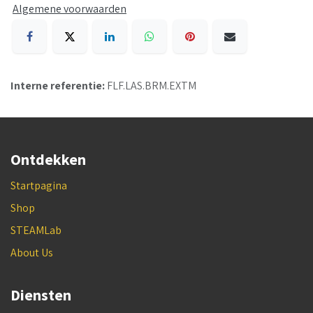
Algemene voorwaarden
Interne referentie:
FLF.LAS.BRM.EXTM
Ontdekken
Startpagina
Shop
STEAMLab
About Us
Diensten