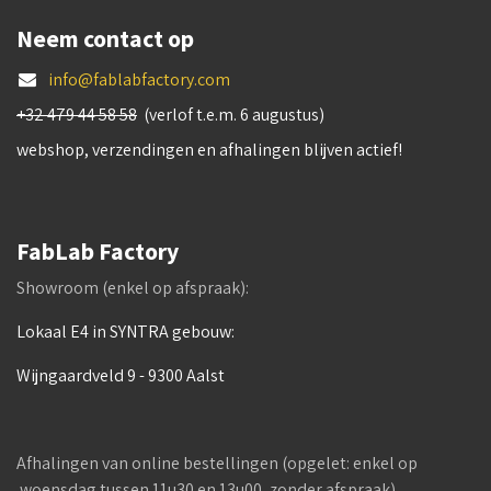
Neem contact op
info@fablabfactory.com
+32 479 44 58 58
(verlof t.e.m. 6 augustus)
webshop, verzendingen en afhalingen blijven actief!
FabLab Factory
Showroom (enkel op afspraak):
Lokaal E4 in SYNTRA gebouw:
Wijngaardveld 9 - 9300 Aalst
Afhalingen van online bestellingen (opgelet: enkel op
woensdag tussen 11u30 en 13u00, zonder afspraak)