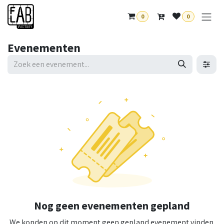
Overslaan naar inhoud
0
0
Evenementen
Nog geen evenementen gepland
We konden op dit moment geen gepland evenement vinden.