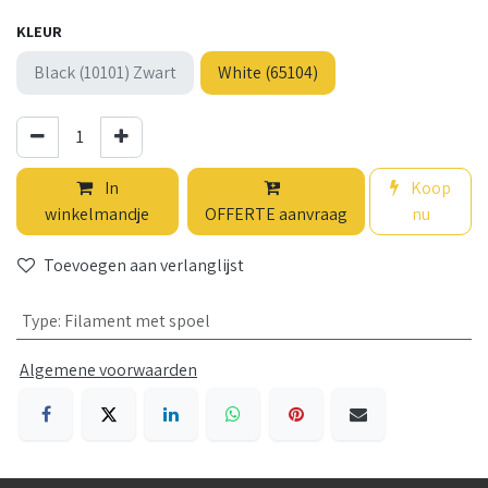
KLEUR
Black (10101) Zwart
White (65104)
In
Koop
winkelmandje
OFFERTE aanvraag
nu
Toevoegen aan verlanglijst
Type
:
Filament met spoel
Algemene voorwaarden