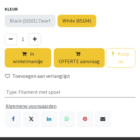
KLEUR
Black (10101) Zwart
White (65104)
In
Koop
winkelmandje
OFFERTE aanvraag
nu
Toevoegen aan verlanglijst
Type
:
Filament met spoel
Algemene voorwaarden