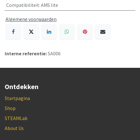
Compatibiliteit
:
AMS lite
Algemene voorwaarden
Interne referentie:
SA006
Ontdekken
Startpagina
Shop
STEAMLab
About Us