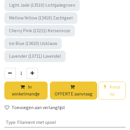
Light Jade (13510) Lichtjadegroen
Mellow Yellow (13410) Zachtgeel
Cherry Pink (13211) Kersenroze
Ice Blue (13610) IJsblauw
Lavender (13711) Lavendel
In
Koop
winkelmandje
OFFERTE aanvraag
nu
Toevoegen aan verlanglijst
Type
:
Filament met spoel