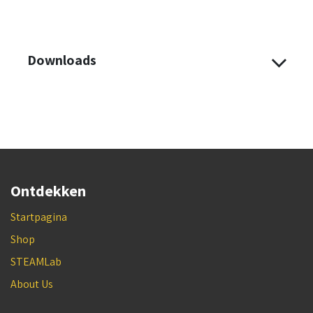
Laad en print! Geen vervelende setup stappen meer.
Downloads
Ontdekken
Startpagina
Shop
STEAMLab
About Us