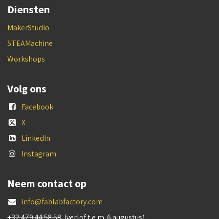
Diensten
MakerStudio
STEAMachine
Workshops
Volg ons
Facebook
X
LinkedIn
Instagram
Neem contact op
info@fablabfactory.com
+32 479 44 58 58
(verlof t.e.m. 6 augustus)