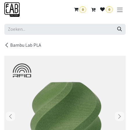
Overslaan naar inhoud
0
0
Bambu Lab PLA