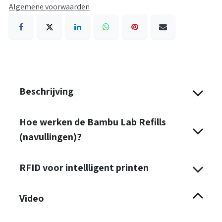
Algemene voorwaarden
Beschrijving
Hoe werken de Bambu Lab Refills
(navullingen)?
RFID voor intellligent printen
Alle afdrukparameters zijn ingebed in RFID, die
Video
gelezen kan worden via ons AMS (Automatisch
Materiaalsysteem).