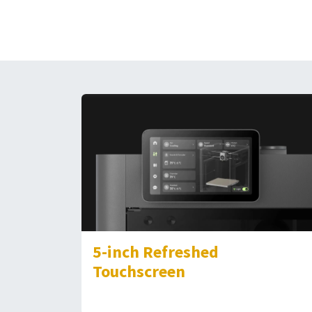
5-inch Refreshed
Touchscreen