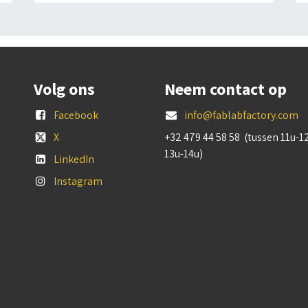
Volg ons
Neem contact op
Facebook
info@fablabfactory.com
X
+32 479 44 58 58 (tussen 11u-1
13u-14u)
LinkedIn
Instagram