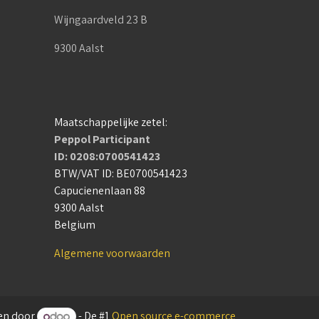
Wijngaardveld 23 B
9300 Aalst
Maatschappelijke zetel:
Peppol Participant
ID: 0208:0700541423
BTW/VAT ID: BE0700541423
Capucienenlaan 88
9300 Aalst
Belgium
Algemene voorwaarden
en door
- De #1
Open source e-commerce