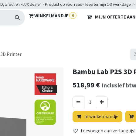
D, xTool en FLUX dealer - Product op voorraad= levertermijn 1-3 werkdagen -
WINKELMANDJE
0
MIJN OFFERTE AA
Hardware
Doelgroepen
Diensten
Maakkampen
He
3D Printer
Bambu Lab P2S 3D P
518,99
€
Inclusief bt
In winkelmandje
Toevoegen aan verlanglijst