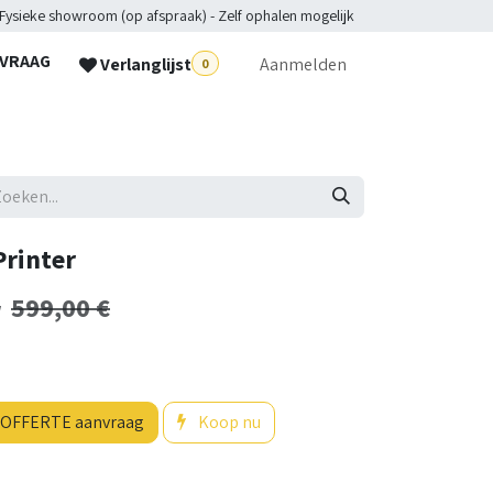
 Fysieke showroom (op afspraak) - Zelf ophalen mogelijk
NVRAAG
Verlanglijst
Aanmelden
0
lpdesk
rinter
599,00
€
w
OFFERTE aanvraag
Koop nu