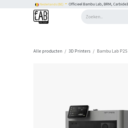
Overslaan naar inhoud
Officieel Bambu Lab, BRM, Carbide3
Nederlands (BE)
Home
H2C
Shop
👉 SHOP Bambu Lab
Alle producten
3D Printers
Bambu Lab P2S 