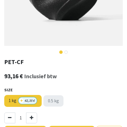
PET-CF
93,16
€
Inclusief btw
SIZE
+
1 kg
0.5 kg
42,35
€