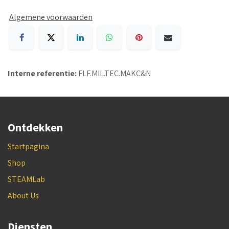
Algemene voorwaarden
Interne referentie:
FLF.MIL.TEC.MAKC&N
Ontdekken
Startpagina
Shop
STEAMLab
About Us
Diensten