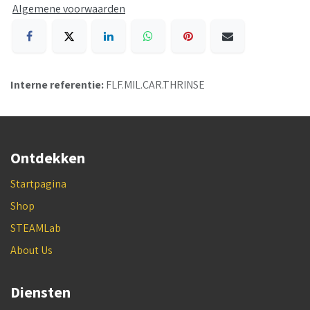
Algemene voorwaarden
Interne referentie:
FLF.MIL.CAR.THRINSE
Ontdekken
Startpagina
Shop
STEAMLab
About Us
Diensten