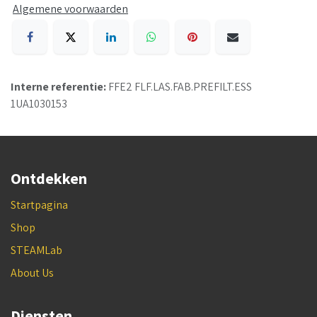
Algemene voorwaarden
Interne referentie:
FFE2 FLF.LAS.FAB.PREFILT.ESS
1UA1030153
Ontdekken
Startpagina
Shop
STEAMLab
About Us
Diensten