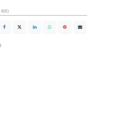
t X1E)
3