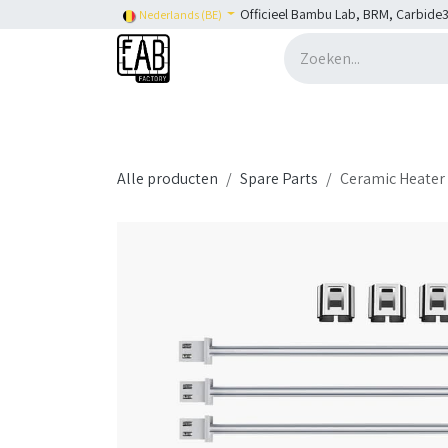
Overslaan naar inhoud
Officieel Bambu Lab, BRM, Carbide3
Nederlands (BE)
Home
H2C
Shop
👉 SHOP Bambu Lab
Alle producten
Spare Parts
Ceramic Heater 