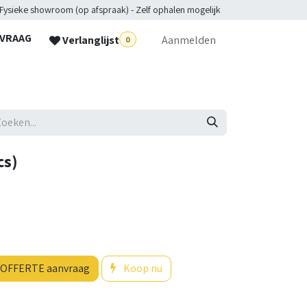
 Fysieke showroom (op afspraak) - Zelf ophalen mogelijk
NVRAAG
Verlanglijst
Aanmelden
0
lpdesk
cs)
OFFERTE aanvraag
Koop nu