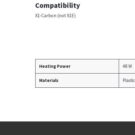
Compatibility
X1-Carbon (not X1E)
Heating Power
48 W
Materials
Plasti