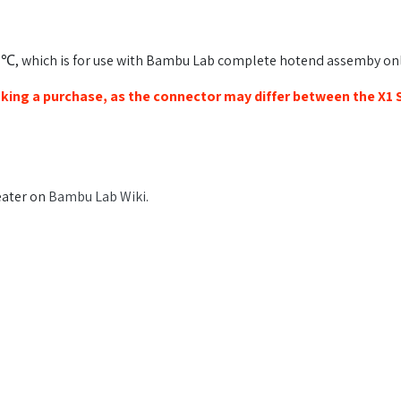
00℃, which is for use with Bambu Lab complete hotend assemby onl
king a purchase, as the connector may differ between the X1 S
eater on
Bambu Lab Wiki
.