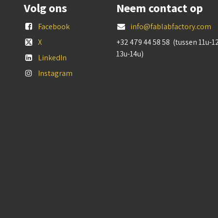
Volg ons
Neem contact op
Facebook
info@fablabfactory.com
X
+32 479 44 58 58 (tussen 11u-1
13u-14u)
LinkedIn
Instagram