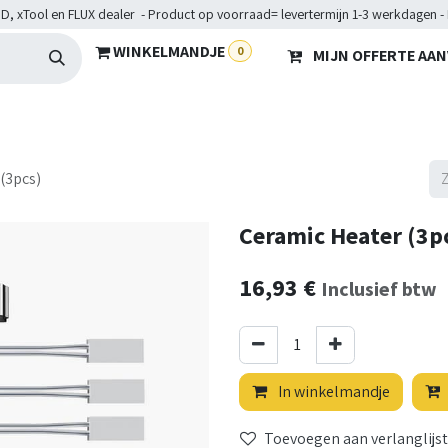
D, xTool en FLUX dealer - Product op voorraad= levertermijn 1-3 werkdagen -
WINKELMANDJE
0
MIJN OFFERTE AA
Hardware
Doelgroepen
Diensten
Maakkampen
He
(3pcs)
Ceramic Heater (3p
16,93
€
Inclusief btw
In winkelmandje
Toevoegen aan verlanglijst