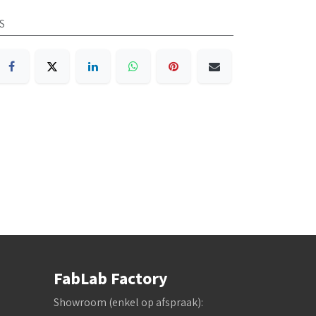
1S
FabLab Factory
Showroom (enkel op afspraak):