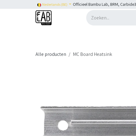
Overslaan naar inhoud
Officieel Bambu Lab, BRM, Carbide3
Nederlands (BE)
Home
H2C
Shop
👉 SHOP Bambu Lab
Alle producten
MC Board Heatsink