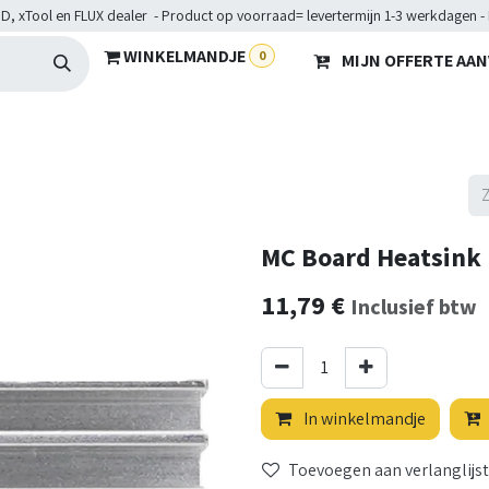
D, xTool en FLUX dealer - Product op voorraad= levertermijn 1-3 werkdagen -
WINKELMANDJE
0
MIJN OFFERTE AA
Hardware
Doelgroepen
Diensten
Maakkampen
He
MC Board Heatsink
11,79
€
Inclusief btw
In winkelmandje
Toevoegen aan verlanglijst