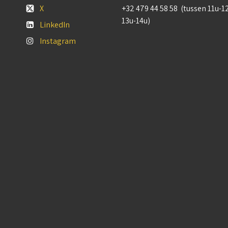
X
+32 479 44 58 58 (tussen 11u-1
13u-14u)
LinkedIn
Instagram