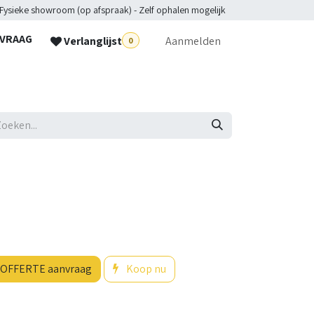
 Fysieke showroom (op afspraak) - Zelf ophalen mogelijk
NVRAAG
Verlanglijst
Aanmelden
0
lpdesk
OFFERTE aanvraag
Koop nu