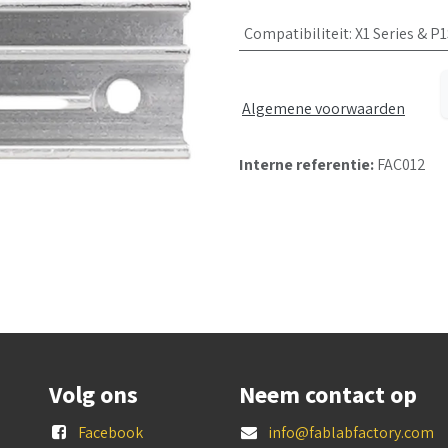
Compatibiliteit
:
X1 Series & P
Algemene voorwaarden
Interne referentie:
FAC012
Volg ons
Neem contact op
Facebook
info@fablabfactory.com