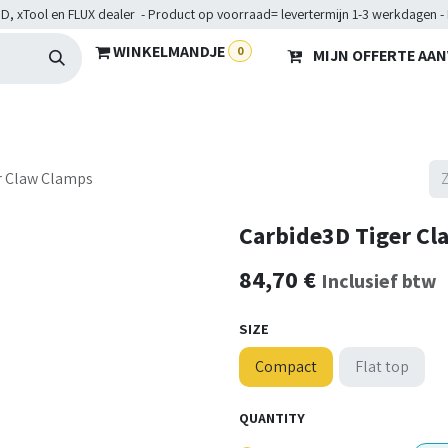
D, xTool en FLUX dealer - Product op voorraad= levertermijn 1-3 werkdagen -
WINKELMANDJE
0
MIJN OFFERTE AA
Hardware
Doelgroepen
Diensten
Maakkampen
He
r Claw Clamps
Carbide3D Tiger Cl
84,70
€
Inclusief btw
SIZE
Compact
Flat top
QUANTITY