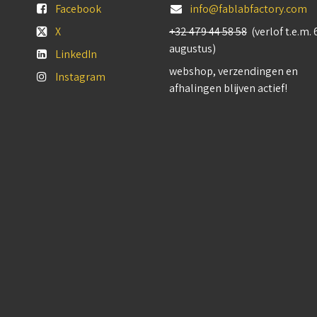
Facebook
info@fablabfactory.com
X
+32 479 44 58 58
(verlof t.e.m. 
augustus)
LinkedIn
webshop, verzendingen en
Instagram
afhalingen blijven actief!