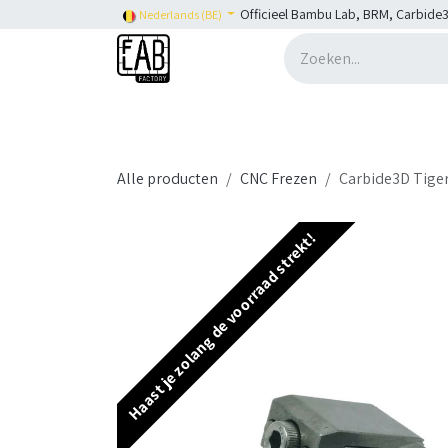
Overslaan naar inhoud
Officieel Bambu Lab, BRM, Carbide3
Nederlands (BE)
Home
H2C
Shop
👉 SHOP Bambu Lab
Alle producten
CNC Frezen
Carbide3D Tige
Haast je zolang de voorraad strekt!