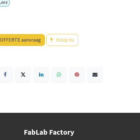
,60
€
OFFERTE aanvraag
Koop nu
FabLab Factory