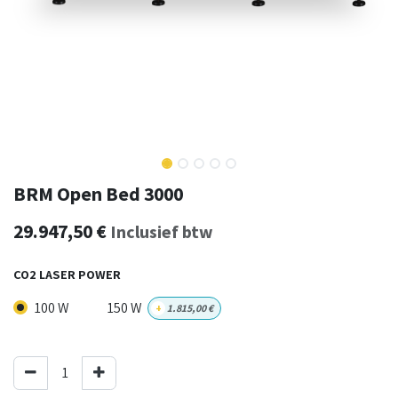
BRM Open Bed 3000
29.947,50
€
Inclusief btw
CO2 LASER POWER
100 W
150 W
+
1.815,00
€