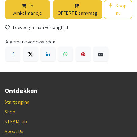
In
Koop
winkelmandje
OFFERTE aanvraag
nu
Toevoegen aan verlanglijst
Algemene voorwaarden
Ontdekken
Startpagina
Shop
STEAMLab
About Us