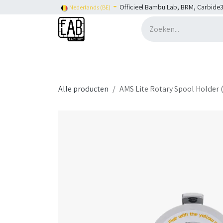
Overslaan naar inhoud
Officieel Bambu Lab, BRM, Carbide3
Nederlands (BE)
Home
H2C
Shop
👉 SHOP Bambu Lab
Alle producten
AMS Lite Rotary Spool Holder 