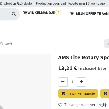
D, xTool en FLUX dealer - Product op voorraad= levertermijn 1-3 werkdagen -
WINKELMANDJE
0
MIJN OFFERTE AA
Hardware
Doelgroepen
Diensten
Maakkampen
He
(Yellow)
AMS Lite Rotary Spo
13,21
€
Inclusief btw
In winkelmandje
Toevoegen aan verlanglijst