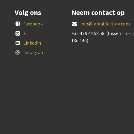
Volg ons
Neem contact op
Facebook
info@fablabfactory.com
X
+32 479 44 58 58 (tussen 11u-1
13u-14u)
LinkedIn
Instagram