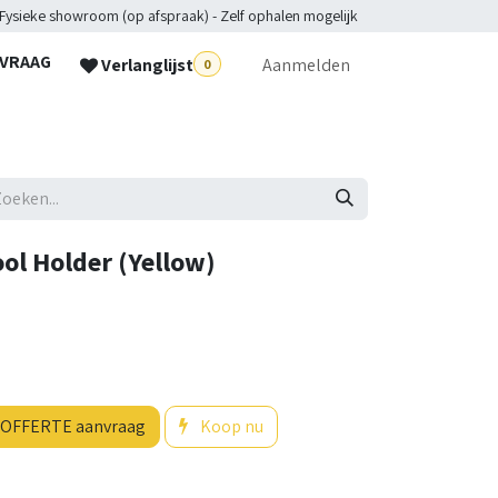
 Fysieke showroom (op afspraak) - Zelf ophalen mogelijk
NVRAAG
Verlanglijst
Aanmelden
0
lpdesk
ol Holder (Yellow)
OFFERTE aanvraag
Koop nu