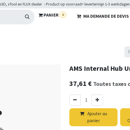
e3D, xTool en FLUX dealer - Product op voorraad= levertermijn 1-3 werkdagen
PANIER
0
MA DEMANDE DE DEVIS
HARDWARE
BRANCHES
SERVICES
Maakkampen
Hel
AMS Internal Hub U
37,61
€
Toutes taxes 
Ajouter au
panier
O