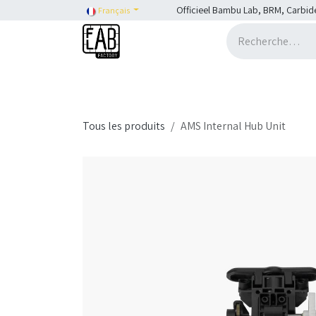
Se rendre au contenu
Officieel Bambu Lab, BRM, Carbid
Français
Accueil
H2C
Shop
SHOP::Bambu Lab
Tous les produits
AMS Internal Hub Unit