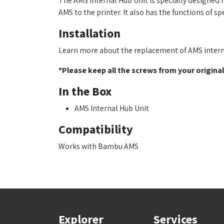
The AMS Internal Hub Unit is specially designed 
AMS to the printer. It also has the functions of
Installation
Learn more about the replacement of AMS intern
*Please keep all the screws from your original
In the Box
AMS Internal Hub Unit
Compatibility
Works with Bambu AMS
Explorer
Services