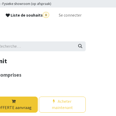
 - Fysieke showroom (op afspraak)
Liste de souhaits
Se connecter
0
p
nit
comprises
Acheter
FFERTE aanvraag
maintenant