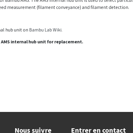
for Bambu AMS. The AMS internal hub unit is used to select particu
 speed measurement (filament conveyance) and filament detection.
al hub unit on
Bambu Lab Wiki
.
 AMS internal hub unit for replacement.
Nous suivre
Entrer en contact