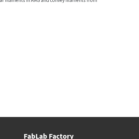
lar filaments in AMS and convey filaments from
FabLab Factory