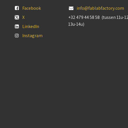
Facebook
info@fablabfactory.com
X
+32 479 44 58 58 (tussen 11u-1
13u-14u)
LinkedIn
Instagram