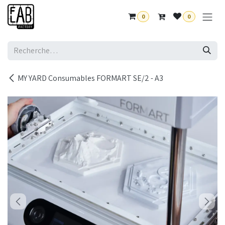
Se rendre au contenu
0
0
MY YARD Consumables FORMART SE/2 - A3