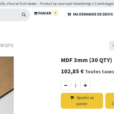
e3D, xTool en FLUX dealer - Product op voorraad= levertermijn 1-3 werkdagen
PANIER
0
MA DEMANDE DE DEVIS
HARDWARE
BRANCHES
SERVICES
Maakkampen
Hel
30 QTY)
MDF 3mm (30 QTY)
102,85
€
Toutes taxe
Ajouter au
panier
O