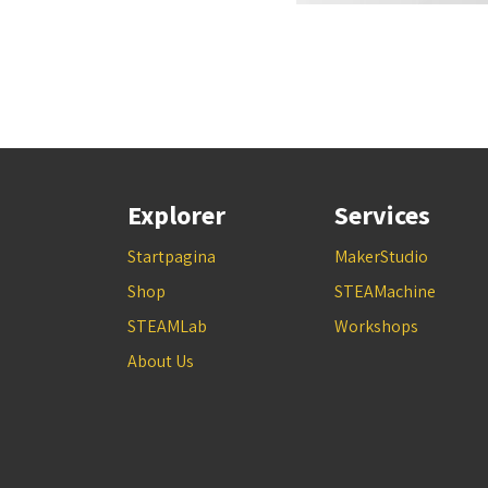
Explorer
Services
Startpagina
MakerStudio
Shop
STEAMachine
STEAMLab
Workshops
About Us