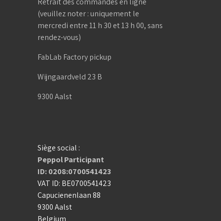
Retrait des commandes en ligne
(veuillez noter : uniquement le
mercredi entre 11 h 30 et 13 h 00, sans
rendez-vous)
FabLab Factory pickup
Wijngaardveld 23 B
9300 Aalst
Siège social :
Peppol Participant
ID: 0208:0700541423
VAT ID: BE0700541423
Capucienenlaan 88
9300 Aalst
Belgium