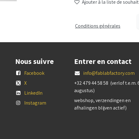
Ajouter à la liste de souhait
Conditions générales
Nous suivre
Entrer en contact
Facebook
info@fablabfactory.com
X
+32 479 44 58 58 (verlof t.e.m. 
augustus)
LinkedIn
webshop, verzendingen en
Instagram
afhalingen blijven actief)