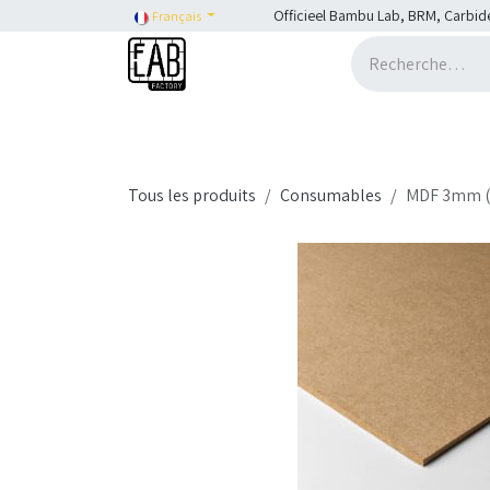
Se rendre au contenu
Officieel Bambu Lab, BRM, Carbid
Français
Accueil
H2C
Shop
SHOP::Bambu Lab
Tous les produits
Consumables
MDF 3mm (