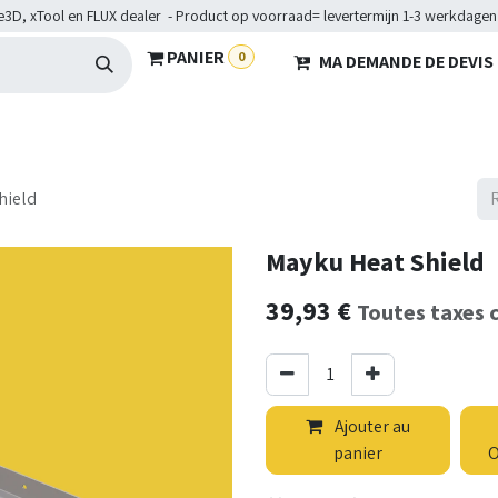
e3D, xTool en FLUX dealer - Product op voorraad= levertermijn 1-3 werkdagen
PANIER
0
MA DEMANDE DE DEVIS
HARDWARE
BRANCHES
SERVICES
Maakkampen
Hel
hield
Mayku Heat Shield
39,93
€
Toutes taxes 
Ajouter au
panier
O