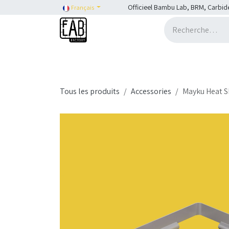
Se rendre au contenu
Officieel Bambu Lab, BRM, Carbid
Français
Accueil
H2C
Shop
SHOP::Bambu Lab
Tous les produits
Accessories
Mayku Heat S