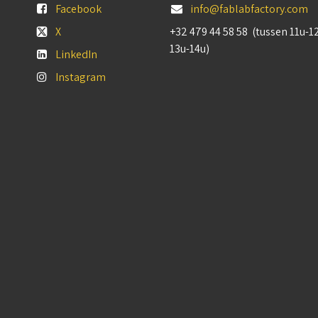
Facebook
info@fablabfactory.com
X
+32 479 44 58 58 (tussen 11u-1
13u-14u)
LinkedIn
Instagram