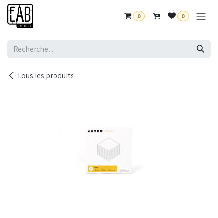
Se rendre au contenu
0
0
Tous les produits