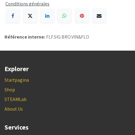
Conditions générales
Référence interne:
FLF.SIG.BRO.VIN&FLO
Explorer
Startpagina
Shop
STEAMLab
About Us
Services