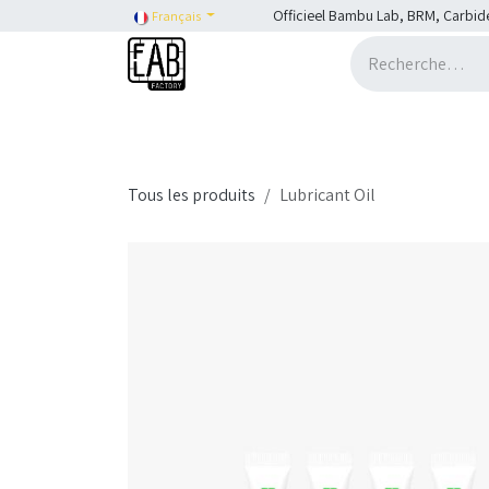
Se rendre au contenu
Officieel Bambu Lab, BRM, Carbid
Français
Accueil
H2C
Shop
SHOP::Bambu Lab
Tous les produits
Lubricant Oil