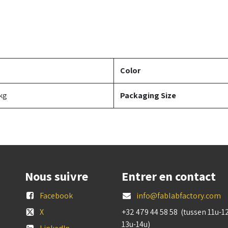
Color
 kg
Packaging Size
Nous suivre
Entrer en contact
Facebook
info@fablabfactory.com
X
+32 479 44 58 58 (tussen 11u-1
13u-14u)