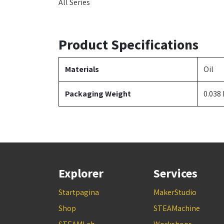
All Series
Product Specifications
Materials
Oil
Packaging Weight
0.038
Explorer
Services
Startpagina
MakerStudio
Shop
STEAMachine