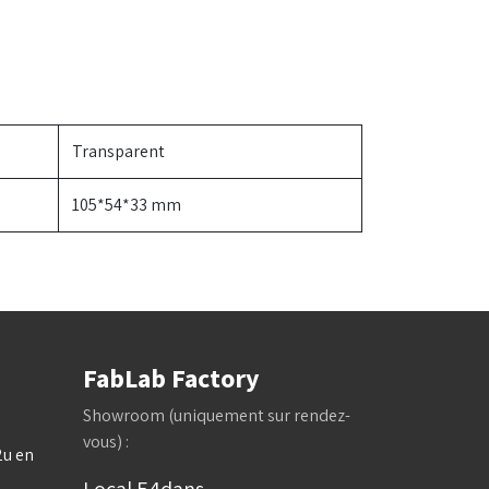
Transparent
105*54*33 mm
FabLab Factory
Showroom (uniquement sur rendez-
vous) :
2u en