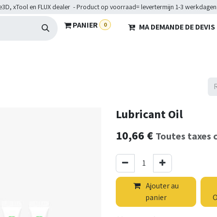
e3D, xTool en FLUX dealer - Product op voorraad= levertermijn 1-3 werkdagen
PANIER
0
MA DEMANDE DE DEVIS
HARDWARE
BRANCHES
SERVICES
Maakkampen
Hel
Lubricant Oil
10,66
€
Toutes taxes 
Ajouter au
panier
O