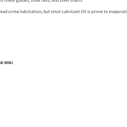
f linear guides, slide rails, and steel shafts.
 lead screw lubrication, but since Lubricant Oil is prone to evapora
b Wiki
.