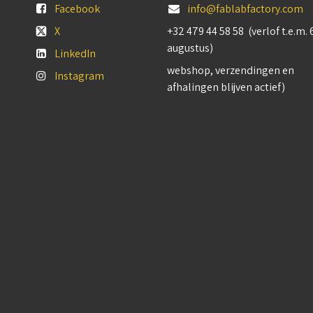
Facebook
info@fablabfactory.com
X
+32 479 44 58 58 (verlof t.e.m. 
augustus)
LinkedIn
webshop, verzendingen en
Instagram
afhalingen blijven actief)