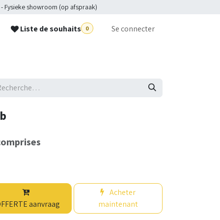
 - Fysieke showroom (op afspraak)
Liste de souhaits
Se connecter
0
p
ub
comprises
Acheter
FFERTE aanvraag
maintenant