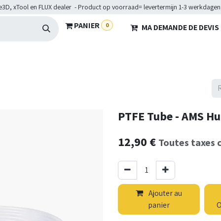
e3D, xTool en FLUX dealer - Product op voorraad= levertermijn 1-3 werkdagen
PANIER
0
MA DEMANDE DE DEVIS
HARDWARE
BRANCHES
SERVICES
Maakkampen
Hel
PTFE Tube - AMS H
12,90
€
Toutes taxes 
Ajouter au
panier
O