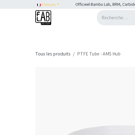
Se rendre au contenu
Officieel Bambu Lab, BRM, Carbid
Français
Accueil
H2C
Shop
SHOP::Bambu Lab
Tous les produits
PTFE Tube - AMS Hub