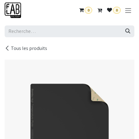
Se rendre au contenu
0
0
Tous les produits