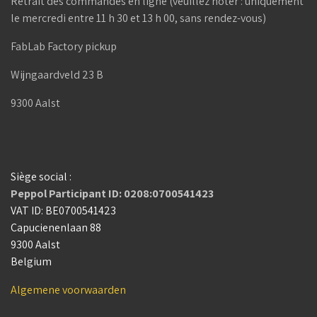
Retrait des commandes en ligne (veuillez noter : uniquement
le mercredi entre 11 h 30 et 13 h 00, sans rendez-vous)
FabLab Factory pickup
Wijngaardveld 23 B
9300 Aalst
Siège social :
Peppol Participant ID: 0208:0700541423
VAT ID: BE0700541423
Capucienenlaan 88
9300 Aalst
Belgium
Algemene voorwaarden