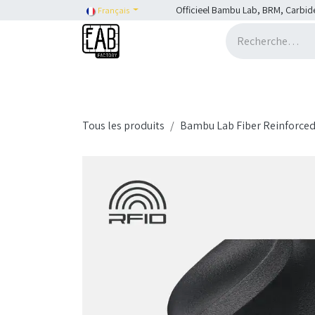
Se rendre au contenu
Officieel Bambu Lab, BRM, Carbid
Français
Accueil
H2C
Shop
SHOP::Bambu Lab
Tous les produits
Bambu Lab Fiber Reinforce