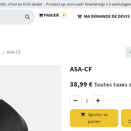
e3D, xTool en FLUX dealer - Product op voorraad= levertermijn 1-3 werkdagen
PANIER
0
MA DEMANDE DE DEVIS
HARDWARE
BRANCHES
SERVICES
Maakkampen
Hel
d
ASA-CF
ASA-CF
38,99
€
Toutes taxes 
Ajouter au
panier
O