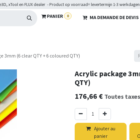
e3D, xTool en FLUX dealer - Product op voorraad= levertermijn 1-3 werkdagen
PANIER
0
MA DEMANDE DE DEVIS
HARDWARE
BRANCHES
SERVICES
Maakkampen
Hel
ge 3mm (6 clear QTY + 6 coloured QTY)
Acrylic package 3mm
QTY)
176,66
€
Toutes taxe
Ajouter au
panier
O