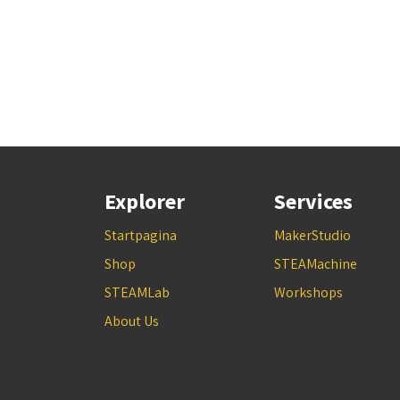
Explorer
Services
Startpagina
MakerStudio
Shop
STEAMachine
STEAMLab
Workshops
About Us