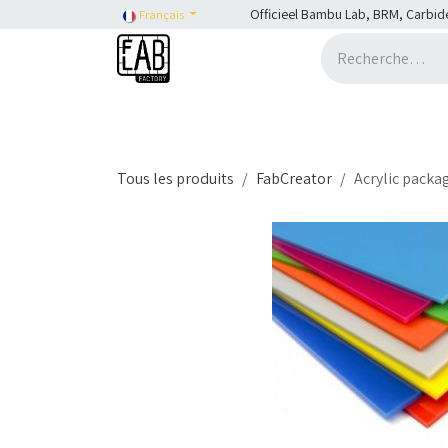
Se rendre au contenu
Officieel Bambu Lab, BRM, Carbid
Français
Accueil
H2C
Shop
SHOP::Bambu Lab
Tous les produits
FabCreator
Acrylic packa