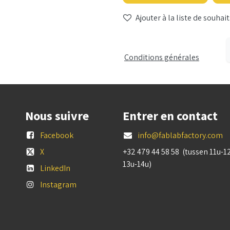
Ajouter à la liste de souhait
Conditions générales
Nous suivre
Entrer en contact
Facebook
info@fablabfactory.com
X
+32 479 44 58 58 (tussen 11u-1
13u-14u)
LinkedIn
Instagram