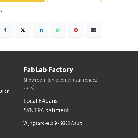
s
FabLab Factory
Showroom (uniquement sur rendez-
vous) :
2u en
Local E4dans
SYNTRA bâtiment:
Wijngaardveld 9 - 9300 Aalst