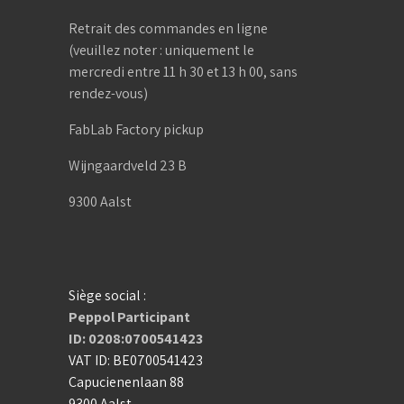
Retrait des commandes en ligne
(veuillez noter : uniquement le
mercredi entre 11 h 30 et 13 h 00, sans
rendez-vous)
FabLab Factory pickup
Wijngaardveld 23 B
9300 Aalst
Siège social :
Peppol Participant
ID: 0208:0700541423
VAT ID: BE0700541423
Capucienenlaan 88
9300 Aalst